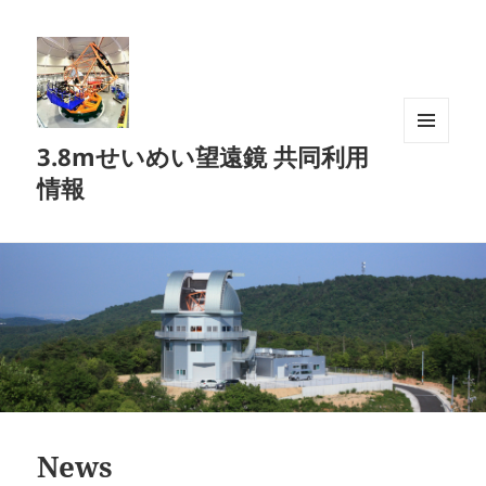
3.8mせいめい望遠鏡 共同利用
メニュ
ーとウ
情報
ィジェ
ット
News