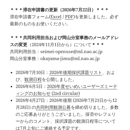
＊＊＊滞在申請書の更新（2026年7月22日）＊＊＊
滞在申請書フォーム(
Excel
/
PDF
)を更新しました。必ず
最新のものをお使いください。
＊＊＊共同利用担当および岡山分室事務のメールアドレ
スの変更
（2024年11月1日から）について
＊＊＊
共同利用担当：seimei-openuse@ml.nao.ac.jp
岡山分室事務：okayama-jimu@ml.nao.ac.jp
2026年7月10日：
2026年後期採択課題リスト
、およ
び、
観測日程
を公開しました。
2026年6月5日：
2026年度せいめいユーザーズミーテ
ィングのお知らせ (2nd circular)
2026年4月27日：2026年後期 (2026年7月21日から12
月28日) の
共同利用観測公募
を締め切りました。多数
のご応募ありがとうございました。採否やレフェリ
ーからのコメント、採択課題の観測日程等について
は7月上旬にご連絡する予定です。