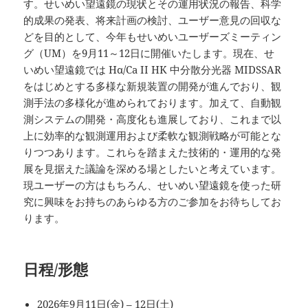
す。せいめい望遠鏡の現状とその運用状況の報告、科学
的成果の発表、将来計画の検討、ユーザー意見の回収な
どを目的として、今年もせいめいユーザーズミーティン
グ（UM）を9月11～12日に開催いたします。現在、せ
いめい望遠鏡では Hα/Ca II HK 中分散分光器 MIDSSAR
をはじめとする多様な新規装置の開発が進んでおり、観
測手法の多様化が進められております。加えて、自動観
測システムの開発・高度化も進展しており、これまで以
上に効率的な観測運用および柔軟な観測戦略が可能とな
りつつあります。これらを踏まえた技術的・運用的な発
展を見据えた議論を深める場としたいと考えています。
現ユーザーの方はもちろん、せいめい望遠鏡を使った研
究に興味をお持ちのあらゆる方のご参加をお待ちしてお
ります。
日程/形態
2026年9月11日(金) – 12日(土)