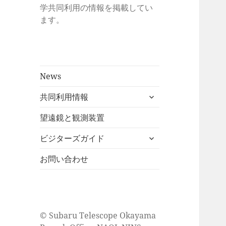
学共同利用の情報を掲載してい
ます。
News
サ
共同利用情報
ブ
メ
望遠鏡と観測装置
ニ
サ
ビジターズガイド
ュ
ブ
ー
メ
お問い合わせ
を
ニ
展
ュ
開
ー
を
© Subaru Telescope Okayama
展