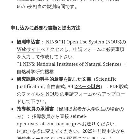
66.75夜相当の観測時間です。
申し込みに必要な書類と提出方法
観測申込書
：
NINS(*1) Open Use System (NOUS)の
Webサイト
へアクセスし、申請フォームに必要事項
を入力して作成して下さい。
*1 NINS: National Institutes of Natural Sciences ＝
自然科学研究機構
研究課題の科学的意義を記した文書
（Scientific
Justification, 自由書式, A4
2ページ以内
）：PDF形式
のファイルを NOUS の申請フォームからアップロー
ドして下さい。
指導教員の承諾書
（観測提案者が大学院生の場合の
み）： 指導教員から直接 seimei-
openuse<_at_>ml.nao.ac.jp へお送りください。
(<_at_>を@に変えてください。2025年前期申込から
送信先メールアドレスが変更になりました。)