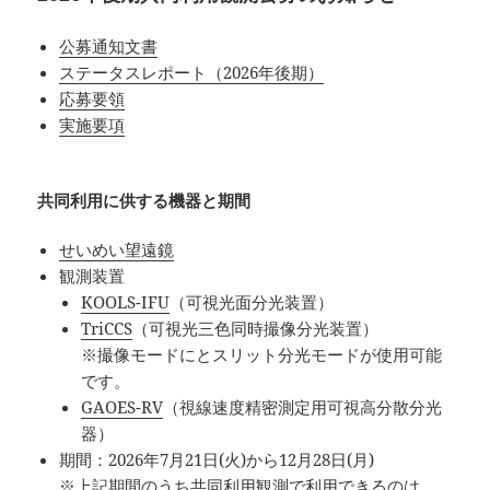
公募通知文書
ステータスレポート（2026年後期）
応募要領
実施要項
共同利用に供する機器と期間
せいめい望遠鏡
観測装置
KOOLS-IFU
（可視光面分光装置）
TriCCS
（可視光三色同時撮像分光装置）
※撮像モードにとスリット分光モードが使用可能
です。
GAOES-RV
（視線速度精密測定用可視高分散分光
器）
期間：2026年7月21日(火)から12月28日(月)
※上記期間のうち共同利用観測で利用できるのは