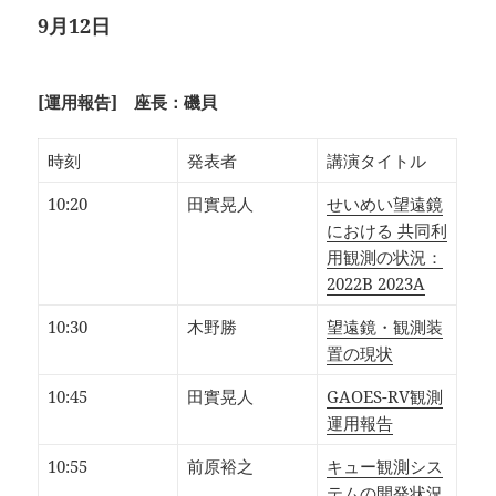
9月12日
[運用報告] 座長：磯貝
時刻
発表者
講演タイトル
10:20
田實晃人
せいめい望遠鏡
における 共同利
用観測の状況：
2022B 2023A
10:30
木野勝
望遠鏡・観測装
置の現状
10:45
田實晃人
GAOES-RV観測
運用報告
10:55
前原裕之
キュー観測シス
テムの開発状況