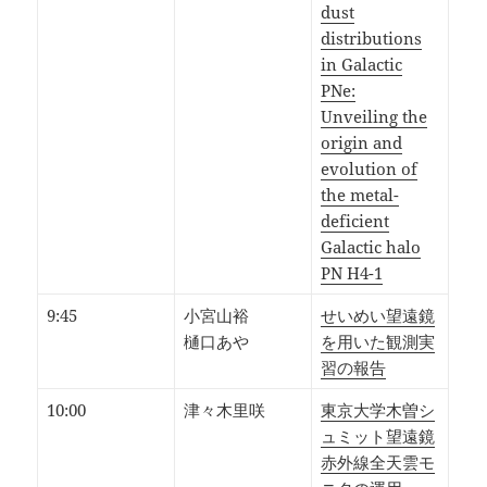
dust
distributions
in Galactic
PNe:
Unveiling the
origin and
evolution of
the metal-
deficient
Galactic halo
PN H4-1
9:45
小宮山裕
せいめい望遠鏡
樋口あや
を用いた観測実
習の報告
10:00
津々木里咲
東京大学木曽シ
ュミット望遠鏡
赤外線全天雲モ