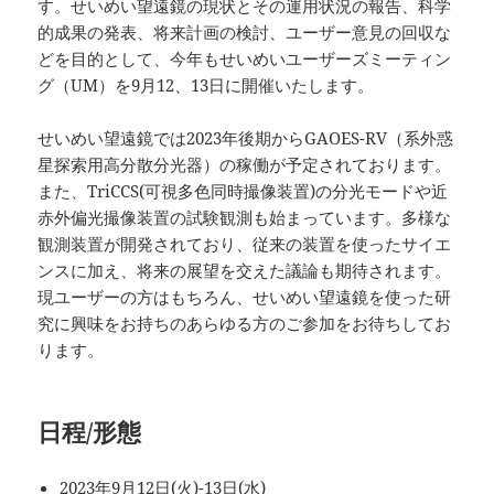
す。せいめい望遠鏡の現状とその運用状況の報告、科学
的成果の発表、将来計画の検討、ユーザー意見の回収な
どを目的として、今年もせいめいユーザーズミーティン
グ（UM）を9月12、13日に開催いたします。
せいめい望遠鏡では2023年後期からGAOES-RV（系外惑
星探索用高分散分光器）の稼働が予定されております。
また、TriCCS(可視多色同時撮像装置)の分光モードや近
赤外偏光撮像装置の試験観測も始まっています。多様な
観測装置が開発されており、従来の装置を使ったサイエ
ンスに加え、将来の展望を交えた議論も期待されます。
現ユーザーの方はもちろん、せいめい望遠鏡を使った研
究に興味をお持ちのあらゆる方のご参加をお待ちしてお
ります。
日程/形態
2023年9月12日(火)-13日(水)