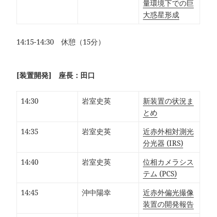
量環境下での巨
大惑星形成
14:15-14:30 休憩（15分）
[装置開発] 座長：田口
14:30
岩室史英
新装置の状況ま
とめ
14:35
岩室史英
近赤外相対測光
分光器 (IRS)
14:40
岩室史英
位相カメラシス
テム (PCS)
14:45
沖中陽幸
近赤外偏光撮像
装置の開発報告