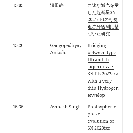
15:05
深田静
急速な減光を示
した超新星SN
2021uktの可視
近赤外観測に基
づいた研究
15:20
Gangopadhyay
Bridging
Anjasha
between type
IIb and Ib
supernovae:
SN IIb 2022crv
with a very
thin Hydrogen
envelop
15:35
Avinash Singh
Photospheric
phase
evolution of
SN 2023ixf