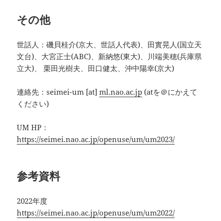
その他
世話人：磯貝桂介(京大、世話人代表)、田實晃人(国立天
文台)、大宮正士(ABC)、新納悠(東大)、川端美穂(兵庫県
立大)、 栗田光樹夫、田口健太、沖中陽幸(京大)
連絡先：seimei-um [at]
ml.nao.ac.jp
(atを＠にかえて
ください)
UM HP：
https://seimei.nao.ac.jp/openuse/um/um2023/
参考資料
2022年度
https://seimei.nao.ac.jp/openuse/um/um2022/