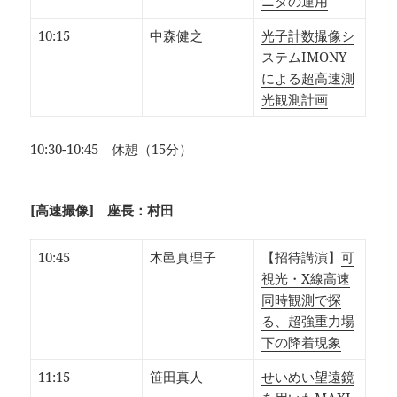
ニタの運用
10:15
中森健之
光子計数撮像シ
ステムIMONY
による超高速測
光観測計画
10:30-10:45 休憩（15分）
[高速撮像] 座長：村田
10:45
木邑真理子
【招待講演】
可
視光・X線高速
同時観測で探
る、超強重力場
下の降着現象
11:15
笹田真人
せいめい望遠鏡