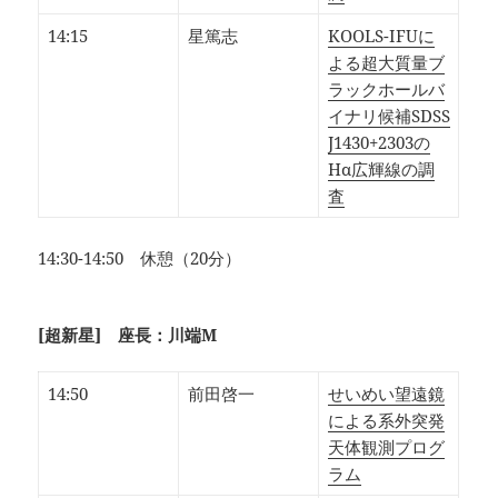
14:15
星篤志
KOOLS-IFUに
よる超大質量ブ
ラックホールバ
イナリ候補SDSS
J1430+2303の
Hα広輝線の調
査
14:30-14:50 休憩（20分）
[超新星] 座長：川端M
14:50
前田啓一
せいめい望遠鏡
による系外突発
天体観測プログ
ラム