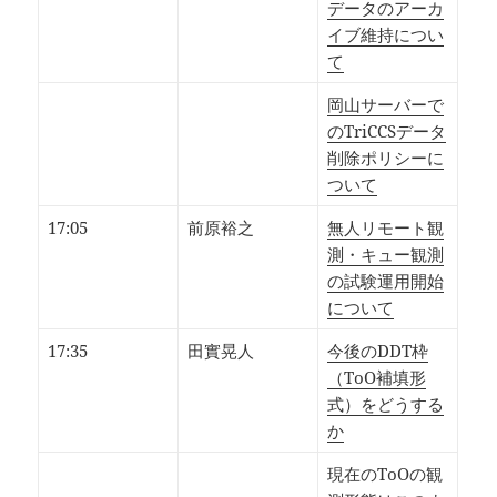
データのアーカ
イブ維持につい
て
岡山サーバーで
のTriCCSデータ
削除ポリシーに
ついて
17:05
前原裕之
無人リモート観
測・キュー観測
の試験運用開始
について
17:35
田實晃人
今後のDDT枠
（ToO補填形
式）をどうする
か
現在のToOの観