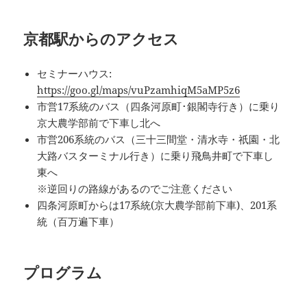
京都駅からのアクセス
セミナーハウス:
https://goo.gl/maps/vuPzamhiqM5aMP5z6
市営17系統のバス（四条河原町･銀閣寺行き）に乗り
京大農学部前で下車し北へ
市営206系統のバス（三十三間堂・清水寺・祇園・北
大路バスターミナル行き）に乗り飛鳥井町で下車し
東へ
※逆回りの路線があるのでご注意ください
四条河原町からは17系統(京大農学部前下車)、201系
統（百万遍下車）
プログラム