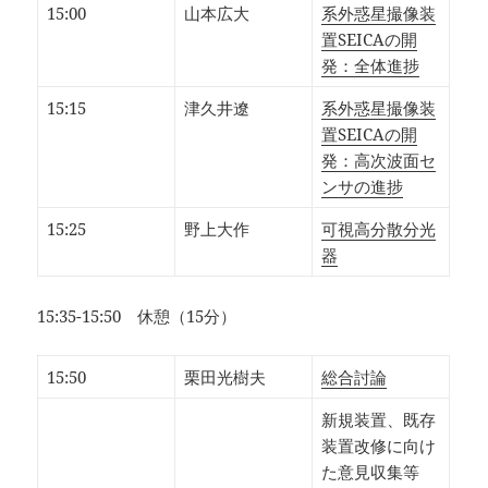
15:00
山本広大
系外惑星撮像装
置SEICAの開
発：全体進捗
15:15
津久井遼
系外惑星撮像装
置SEICAの開
発：高次波面セ
ンサの進捗
15:25
野上大作
可視高分散分光
器
15:35-15:50 休憩（15分）
15:50
栗田光樹夫
総合討論
新規装置、既存
装置改修に向け
た意見収集等