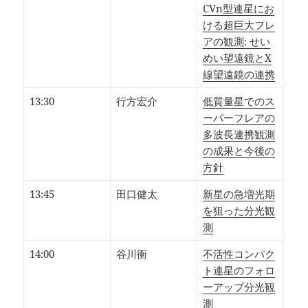
CVn型連星にお
ける超巨大フレ
アの観測: せい
めい望遠鏡とX
線望遠鏡の連携
13:30
行方宏介
低質量星でのス
ーパーフレアの
多波長連携観測
の成果と今後の
方針
13:45
田口健太
新星の急増光期
を狙った分光観
測
14:00
谷川衝
不活性コンパク
ト連星のフォロ
ーアップ分光観
測