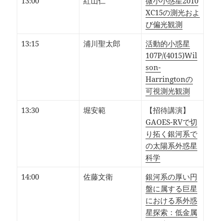
13:00
紅山仁
微小小惑星2010
XC15の測光およ
び偏光観測
13:15
浦川聖太郎
活動的小惑星
107P/(4015)Wil
son-
Harringtonの
可視測光観測
13:30
堀安範
【招待講演】
GAOES-RVで切
り拓く銀河系で
の太陽系外惑星
科学
14:00
佐藤文衛
銀河系の厚い円
盤に属する巨星
における系外惑
星探索：低金属