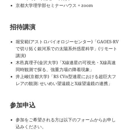
京都大学理学部セミナーハウス + zoom
招待講演
堀安範(アストロバイオロジーセンター)「GAOES-RV
で切り拓く銀河系での太陽系外惑星科学」(リモート
講演)
木邑真理子(金沢大学)「X線連星の可視光・X線高速
同時観測で探る、強重力場の降着現象」
井上峻(京都大学)「RS CVn型連星における超巨大フ
レアの観測: せいめい望遠鏡とX線望遠鏡の連携」
参加申込
参加をご希望される方は以下のフォームからお申し
込みください。