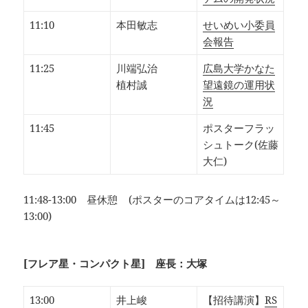
11:10
本田敏志
せいめい小委員
会報告
11:25
川端弘治
広島大学かなた
植村誠
望遠鏡の運用状
況
11:45
ポスターフラッ
シュトーク(佐藤
大仁)
11:48-13:00 昼休憩 (ポスターのコアタイムは12:45～
13:00)
[フレア星・コンパクト星] 座長：大塚
13:00
井上峻
【招待講演】
RS