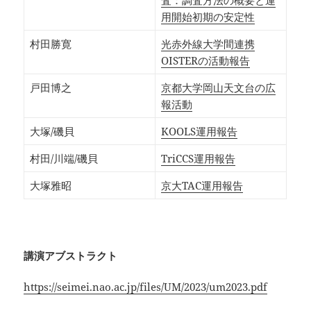
査：調査方法の概要と運
用開始初期の安定性
村田勝寛
光赤外線大学間連携
OISTERの活動報告
戸田博之
京都大学岡山天文台の広
報活動
大塚/磯貝
KOOLS運用報告
村田/川端/磯貝
TriCCS運用報告
大塚雅昭
京大TAC運用報告
講演アブストラクト
https://seimei.nao.ac.jp/files/UM/2023/um2023.pdf