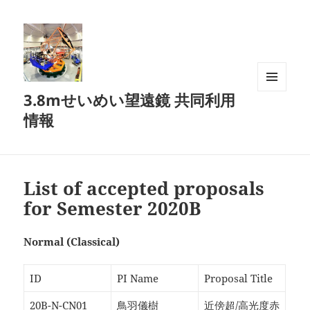
3.8mせいめい望遠鏡 共同利用
メニュ
ーとウ
情報
ィジェ
ット
List of accepted proposals
for Semester 2020B
Normal (Classical)
ID
PI Name
Proposal Title
20B-N-CN01
鳥羽儀樹
近傍超/高光度赤