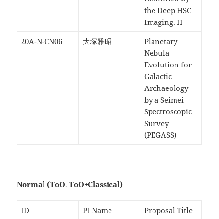
the Deep HSC
Imaging. II
20A-N-CN06
大塚雅昭
Planetary
Nebula
Evolution for
Galactic
Archaeology
by a Seimei
Spectroscopic
Survey
(PEGASS)
Normal (ToO, ToO+Classical)
ID
PI Name
Proposal Title