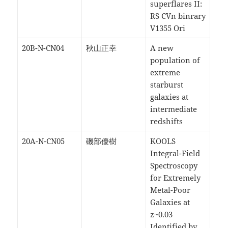
superflares II:
RS CVn binrary
V1355 Ori
20B-N-CN04
秋山正幸
A new
population of
extreme
starburst
galaxies at
intermediate
redshifts
20A-N-CN05
磯部優樹
KOOLS
Integral-Field
Spectroscopy
for Extremely
Metal-Poor
Galaxies at
z~0.03
Identified by