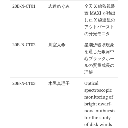
20B-N-CT01
志達めぐみ
全天 X 線監視装
置 MAXI が検出
した X 線連星の
アウトバースト
の分光モニタ
20B-N-CT02
川室太希
星潮汐破壊現象
を通じた銀河中
心ブラックホー
ルの質量成長の
理解
20B-N-CT03
木邑真理子
Optical
spectroscopic
monitoring of
bright dwarf-
nova outbursts
for the study
of disk winds