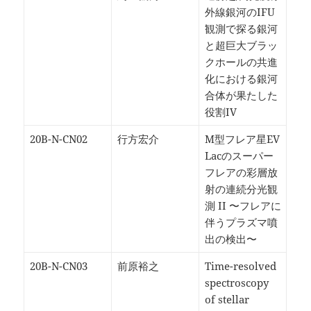
外線銀河のIFU
観測で探る銀河
と超巨大ブラッ
クホールの共進
化における銀河
合体が果たした
役割IV
20B-N-CN02
行方宏介
M型フレア星EV
Lacのスーパー
フレアの彩層放
射の連続分光観
測 II 〜フレアに
伴うプラズマ噴
出の検出〜
20B-N-CN03
前原裕之
Time-resolved
spectroscopy
of stellar