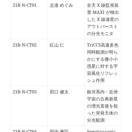
21B-N-CT01
志達 めぐみ
全天 X 線監視装
置 MAXI が検出
した X 線連星の
アウトバースト
の分光モニタ
21B-N-CT02
紅山 仁
TriCCS高速多色
同時観測が明ら
かにする微小小
惑星に対する宇
宙風化リフレッ
シュ作用
21B-N-CT03
田口 健太
銀河系内・近傍
宇宙の古典新星
の増光直後を狙
った突発天体の
分光観測
21B-N-CT04
田中 雅臣
Spectroscopic