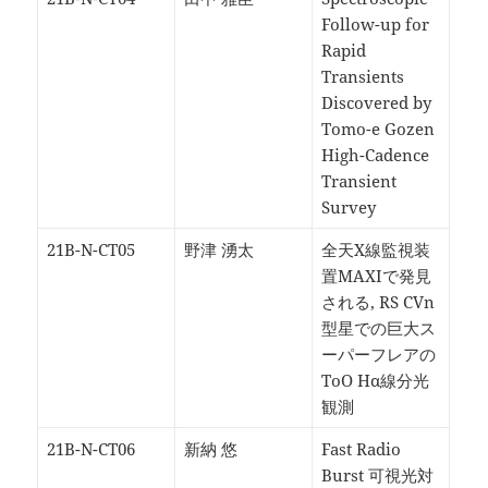
Follow-up for
Rapid
Transients
Discovered by
Tomo-e Gozen
High-Cadence
Transient
Survey
21B-N-CT05
野津 湧太
全天X線監視装
置MAXIで発見
される, RS CVn
型星での巨大ス
ーパーフレアの
ToO Hα線分光
観測
21B-N-CT06
新納 悠
Fast Radio
Burst 可視光対