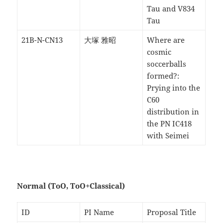
Tau and V834
Tau
21B-N-CN13
大塚 雅昭
Where are
cosmic
soccerballs
formed?:
Prying into the
C60
distribution in
the PN IC418
with Seimei
Normal (ToO, ToO+Classical)
ID
PI Name
Proposal Title