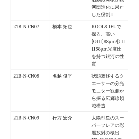
河団進化に果た
した役割II
21B-N-CN07
橋本 拓也
KOOLS-IFUで
探る、高い
[OIII]88μm/[CII
]158μm光度比
を持つ銀河の性
質
21B-N-CN08
名越 俊平
状態遷移するク
エーサーの分光
モニター観測か
ら探る広輝線領
域構造
21B-N-CN09
行方 宏介
太陽型星のスー
パーフレアの彩
層放射の検出