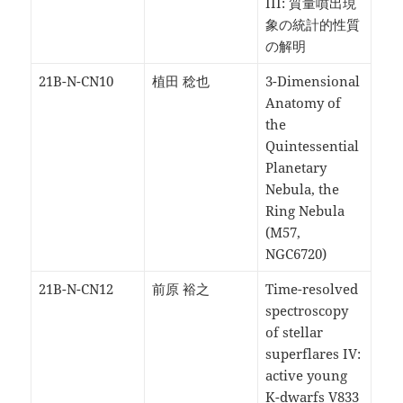
III: 質量噴出現
象の統計的性質
の解明
21B-N-CN10
植田 稔也
3-Dimensional
Anatomy of
the
Quintessential
Planetary
Nebula, the
Ring Nebula
(M57,
NGC6720)
21B-N-CN12
前原 裕之
Time-resolved
spectroscopy
of stellar
superflares IV:
active young
K-dwarfs V833