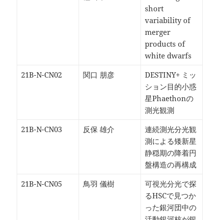
short
variability of
merger
products of
white dwarfs
21B-N-CN02
関口 朋彦
DESTINY+ ミッ
ション目的小惑
星Phaethonの
測光観測
21B-N-CN03
反保 雄介
連続測光分光観
測による矮新星
静穏期の降着円
盤構造の再構成
21B-N-CN05
鳥羽 儀樹
可視光分光で探
るHSCで見つか
った銀河団中の
活動銀河核が銀