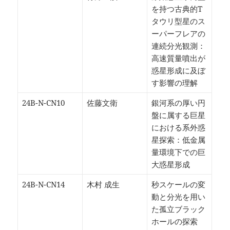
を持つ古典的T
タウリ型星のス
ーパーフレアの
連続分光観測：
高速質量噴出が
惑星形成に及ぼ
す影響の理解
24B-N-CN10
佐藤文衛
銀河系の厚い円
盤に属する巨星
における系外惑
星探索：低金属
量環境下での巨
大惑星形成
24B-N-CN14
木村 成生
秒スケールの変
動と分光を用い
た孤立ブラック
ホールの探索