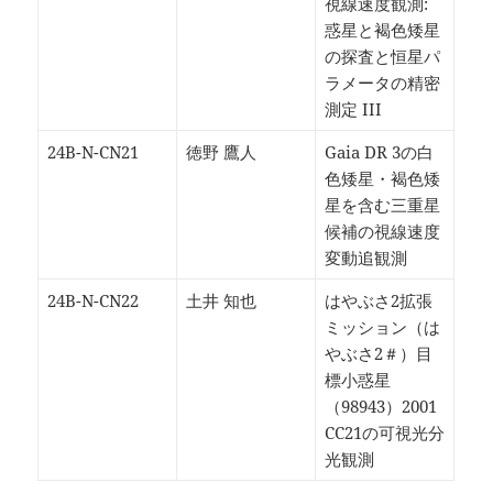
視線速度観測:
惑星と褐色矮星
の探査と恒星パ
ラメータの精密
測定 III
24B-N-CN21
徳野 鷹人
Gaia DR 3の白
色矮星・褐色矮
星を含む三重星
候補の視線速度
変動追観測
24B-N-CN22
土井 知也
はやぶさ2拡張
ミッション（は
やぶさ2＃）目
標小惑星
（98943）2001
CC21の可視光分
光観測