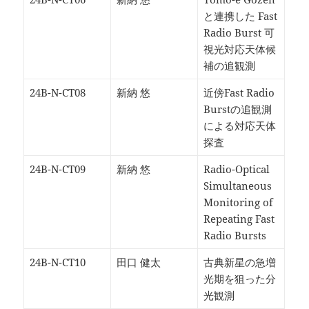
と連携した Fast
Radio Burst 可
視光対応天体候
補の追観測
24B-N-CT08
新納 悠
近傍Fast Radio
Burstの追観測
による対応天体
探査
24B-N-CT09
新納 悠
Radio-Optical
Simultaneous
Monitoring of
Repeating Fast
Radio Bursts
24B-N-CT10
田口 健太
古典新星の急増
光期を狙った分
光観測