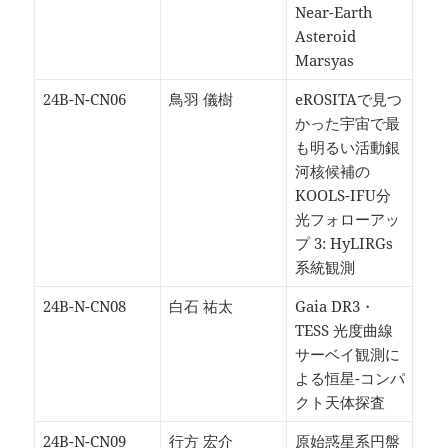
Near-Earth
Asteroid
Marsyas
24B-N-CN06
鳥羽 儀樹
eROSITAで見つ
かった宇宙で最
も明るい活動銀
河核候補の
KOOLS-IFU分
光フォローアッ
プ 3: HyLIRGs
系統観測
24B-N-CN08
白石 祐太
Gaia DR3・
TESS 光度曲線
サーベイ観測に
よる恒星-コンパ
クト天体探査
24B-N-CN09
行方 宏介
原始惑星系円盤