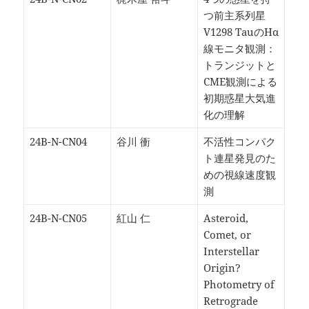
つ前主系列星
V1298 TauのHα
線モニタ観測：
トランジットと
CME観測による
初期惑星大気進
化の理解
24B-N-CN04
谷川 衝
不活性コンパク
ト連星発見のた
めの視線速度観
測
24B-N-CN05
紅山 仁
Asteroid,
Comet, or
Interstellar
Origin?
Photometry of
Retrograde