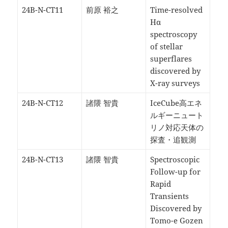
24B-N-CT11
前原 裕之
Time-resolved
Hα
spectroscopy
of stellar
superflares
discovered by
X-ray surveys
24B-N-CT12
諸隈 智貴
IceCube高エネ
ルギーニュート
リノ対応天体の
探査・追観測
24B-N-CT13
諸隈 智貴
Spectroscopic
Follow-up for
Rapid
Transients
Discovered by
Tomo-e Gozen