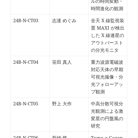
ルの時間変動・
時間進化の観測
24B-N-CT03
志達 めぐみ
全天 X 線監視装
置 MAXI が検出
した X 線連星の
アウトバースト
の分光モニタ
24B-N-CT04
笹田 真人
重力波源電磁波
対応天体の早期
可視光撮像・分
光フォローアッ
プ観測
24B-N-CT05
野上 大作
中高分散可視分
光観測による激
変星の円盤風の
研究
24B-N-CT06
新納 悠
Tomo-e Gozen