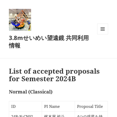
3.8mせいめい望遠鏡 共同利用
メニュ
ーとウ
情報
ィジェ
ット
List of accepted proposals
for Semester 2024B
Normal (Classical)
ID
PI Name
Proposal Title
24B-N-CN02
梶木屋 裕斗
4つの惑星を持