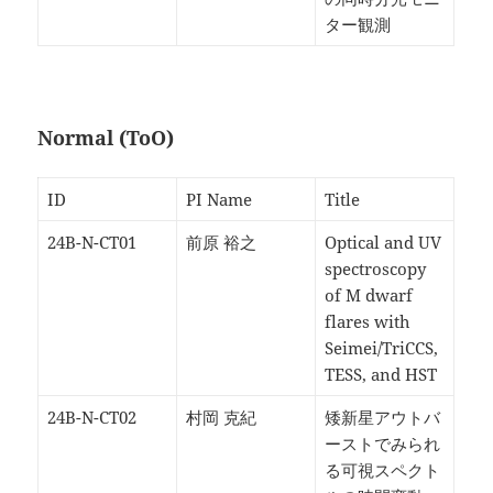
ター観測
Normal (ToO)
ID
PI Name
Title
24B-N-CT01
前原 裕之
Optical and UV
spectroscopy
of M dwarf
flares with
Seimei/TriCCS,
TESS, and HST
24B-N-CT02
村岡 克紀
矮新星アウトバ
ーストでみられ
る可視スペクト