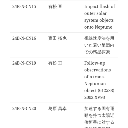
24B-N-CN15
有松 亘
Impact flash of
outer solar
system objects
onto Neptune
24B-N-CN16
寳田 拓也
視線速度法を用
いた若い星団内
での惑星探索
24B-N-CN19
有松 亘
Follow-up
observations
of a trans-
Neptunian
object (612533)
2002 XV93
24B-N-CN20
葛原 昌幸
加速する固有運
動を持つ太陽近
傍恒星に対する